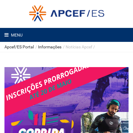
MENU
Apcef/ES Portal
/
Informações
/
Notícias Apcef
/