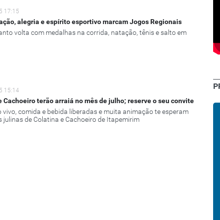
5 17:15
ção, alegria e espírito esportivo marcam Jogos Regionais
Santo volta com medalhas na corrida, natação, tênis e salto em
P
5 15:14
e Cachoeiro terão arraiá no mês de julho; reserve o seu convite
 vivo, comida e bebida liberadas e muita animação te esperam
s julinas de Colatina e Cachoeiro de Itapemirim