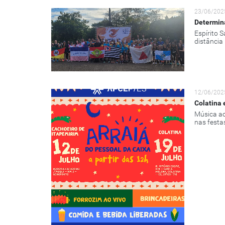
23/06/202
Determina
Espírito 
distância
12/06/202
Colatina 
Música ao
nas festa