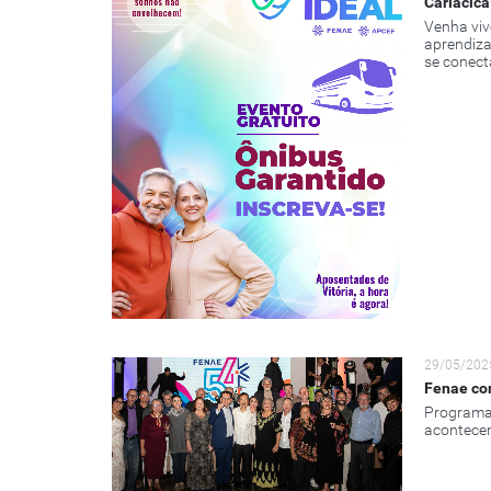
Cariacica
Venha viv
aprendiza
se conecta
29/05/202
Fenae com
Programaç
acontecem