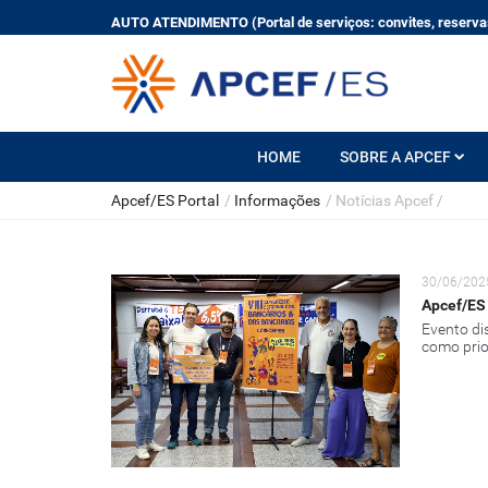
AUTO ATENDIMENTO (Portal de serviços: convites, reservas
HOME
SOBRE A APCEF
Apcef/ES Portal
/
Informações
/
Notícias Apcef
/
30/06/202
Apcef/ES 
Evento di
como prio