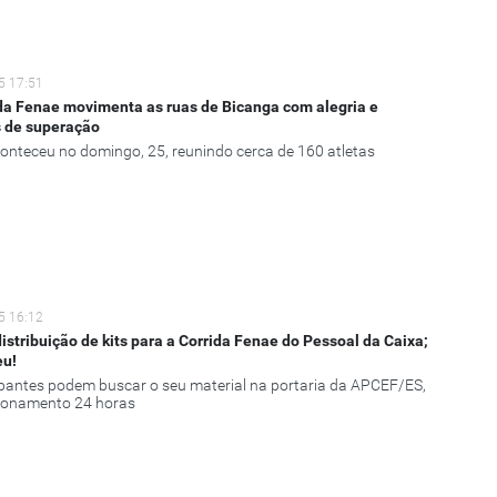
5 17:51
da Fenae movimenta as ruas de Bicanga com alegria e
 de superação
onteceu no domingo, 25, reunindo cerca de 160 atletas
5 16:12
stribuição de kits para a Corrida Fenae do Pessoal da Caixa;
eu!
ipantes podem buscar o seu material na portaria da APCEF/ES,
ionamento 24 horas