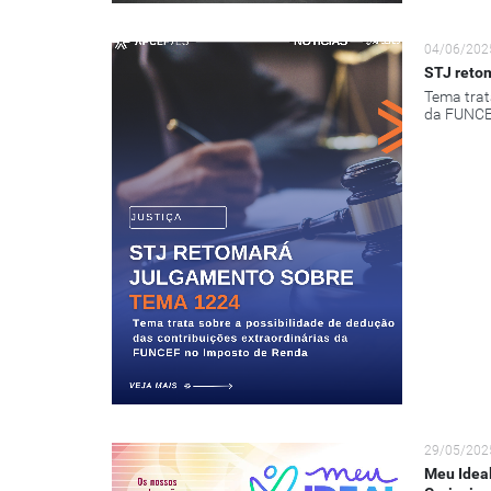
04/06/202
STJ retom
Tema trat
da FUNCE
29/05/202
Meu Ideal