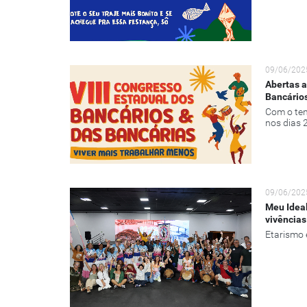
09/06/202
Abertas a
Bancário
Com o tem
nos dias 
09/06/202
Meu Ideal
vivências
Etarismo 