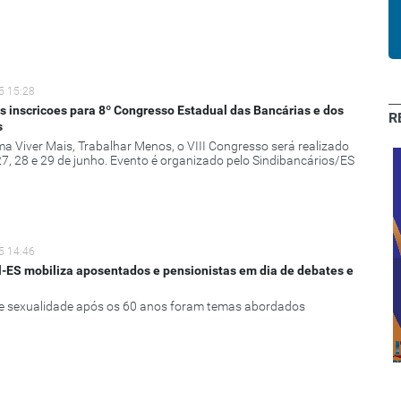
5 15:28
s inscricoes para 8º Congresso Estadual das Bancárias e dos
R
s
a Viver Mais, Trabalhar Menos, o VIII Congresso será realizado
27, 28 e 29 de junho. Evento é organizado pelo Sindibancários/ES
5 14:46
-ES mobiliza aposentados e pensionistas em dia de debates e
Clube de
e sexualidade após os 60 anos foram temas abordados
Descontos:
Cachoeiro e
Expressão 2020
região sul