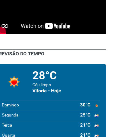
REVISÃO DO TEMPO
28°C
Céu limpo
Vitória - Hoje
30°C
Domingo
25°C
Segunda
21°C
Terça
21°C
Quarta