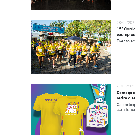
28/05/202
15ª Corri
exemplos
Evento ac
21/05/202
Começa di
retire o s
Os partic
com func