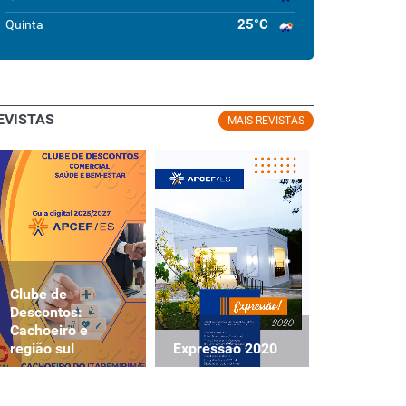
25°C
Quinta
EVISTAS
MAIS REVISTAS
Clube de
Clube de
Descontos:
Descontos
Cachoeiro e
Cachoeiro
Expressão 2020
região sul
região sul