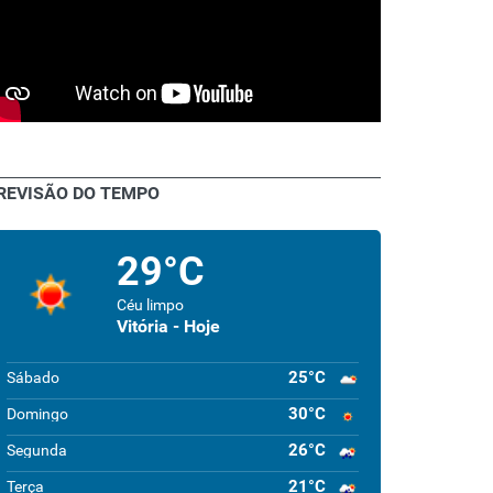
REVISÃO DO TEMPO
29°C
Céu limpo
Vitória - Hoje
25°C
Sábado
30°C
Domingo
26°C
Segunda
21°C
Terça