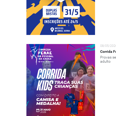
08/05/202
Corrida F
Provas se
adulto