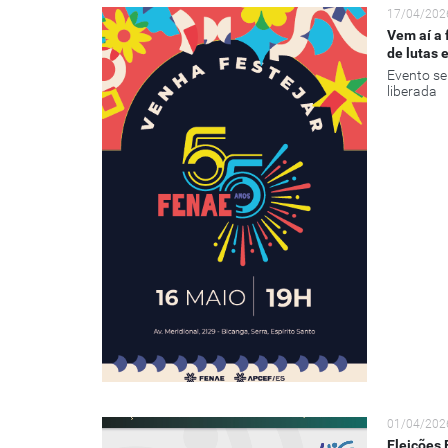
17/04/202
Vem aí a 
de lutas 
Evento se
liberada
01/04/202
Eleições 