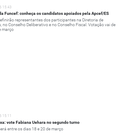
6 15:43
da Funcef: conheça os candidatos apoiados pela Apcef/ES
definirão representantes dos participantes na Diretoria de
s, no Conselho Deliberativo e no Conselho Fiscal. Votação vai de
e março
6 15:11
xa: vote Fabiana Uehara no segundo turno
erá entre os dias 18 e 20 de março