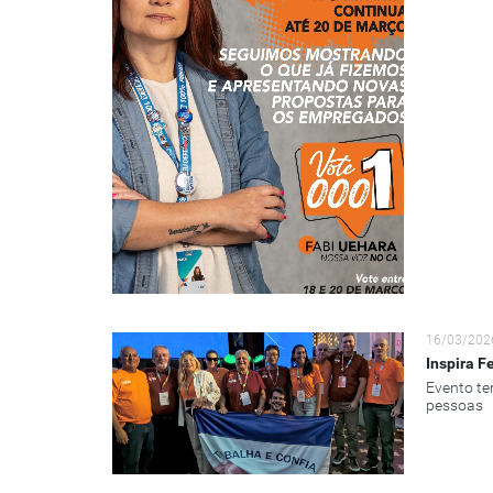
16/03/202
Inspira F
Evento te
pessoas