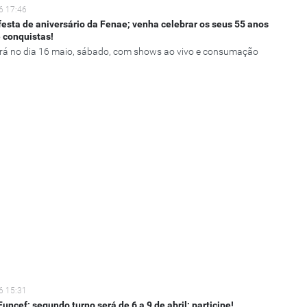
6 17:46
festa de aniversário da Fenae; venha celebrar os seus 55 anos
e conquistas!
rá no dia 16 maio, sábado, com shows ao vivo e consumação
6 15:31
Funcef: segundo turno será de 6 a 9 de abril; participe!