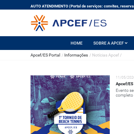
AUTO ATENDIMENTO (Portal de serviços: convites, reservas
HOME
SOBRE A APCEF
Apcef/ES Portal
/
Informações
/
Notícias Apcef
/
11/05/202
Apcef/ES 
Evento se
completo 