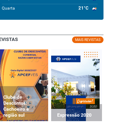
21°C
Quarta
EVISTAS
MAIS REVISTAS
Clube de
Clube de
Descontos:
Descontos
Cachoeiro e
Cachoeiro
Expressão 2020
região sul
região sul