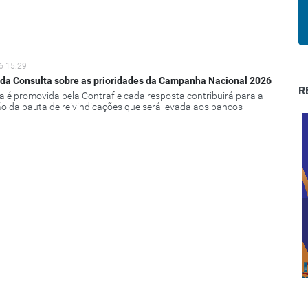
6 15:29
 da Consulta sobre as prioridades da Campanha Nacional 2026
R
a é promovida pela Contraf e cada resposta contribuirá para a
o da pauta de reivindicações que será levada aos bancos
Clube de
Descontos:
Cachoeiro e
Expressão 2020
região sul