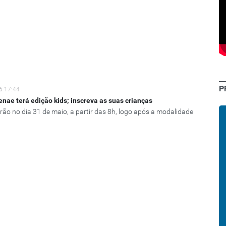
P
6 17:44
enae terá edição kids; inscreva as suas crianças
rão no dia 31 de maio, a partir das 8h, logo após a modalidade