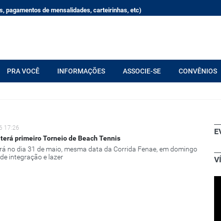
, pagamentos de mensalidades, carteirinhas, etc)
PRA VOCÊ
INFORMAÇÕES
ASSOCIE-SE
CONVÊNIOS
6 17:26
E
terá primeiro Torneio de Beach Tennis
rá no dia 31 de maio, mesma data da Corrida Fenae, em domingo
de integração e lazer
V