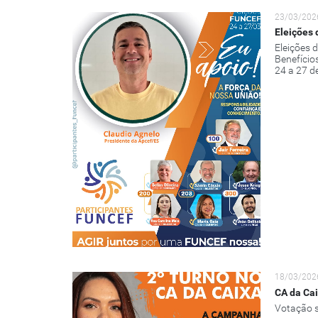
23/03/202
Eleições 
Eleições 
Benefício
24 a 27 d
18/03/202
CA da Cai
Votação s