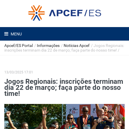
MENU
Apcef/ES Portal
/
Informações
/
Notícias Apcef
/
Jogos Regionais:
inscrições terminam dia 22 de março; faça parte do nosso time!
/
13/03/2025 17:01
Jogos Regionais: inscrições terminam
dia 22 de março; faça parte do nosso
time!