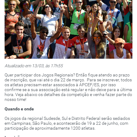
Atualizado em 13/03, às 17h55
Quer participar dos Jogos Regionais? Então fique atendo ao prazo
de inscrição, que vai até o dia 22 de março. Para se inscrever, todos
os atletas precisam estar associados à APCEF/ES, por isso
confirme se a sua associação está regular e não deixe para a última
hora. Veja abaixo os detalhes da competição e venha fazer parte do
nosso time!
Quando e onde
Os jogos da regional Sudesde, Sul e Distrito Federal serão sediados
em Campinas, São Paulo, e acontecerão de 19 a 22 de junho, com
participação de aproximadamente 1200 atletas.