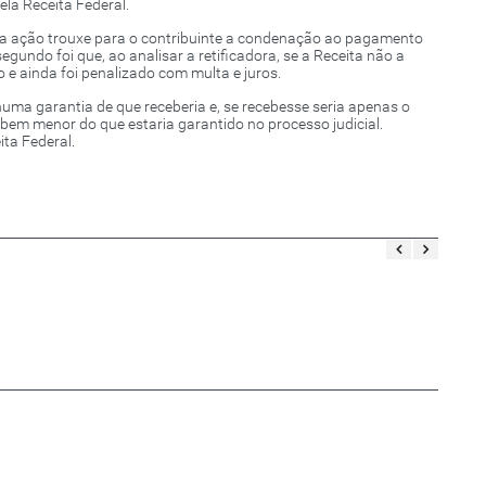
ela Receita Federal.
 da ação trouxe para o contribuinte a condenação ao pagamento
gundo foi que, ao analisar a retificadora, se a Receita não a
 e ainda foi penalizado com multa e juros.
huma garantia de que receberia e, se recebesse seria apenas o
bem menor do que estaria garantido no processo judicial.
ta Federal.