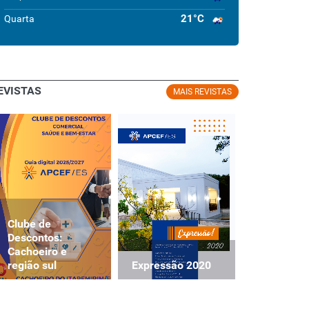
21°C
Quarta
EVISTAS
MAIS REVISTAS
Clube de
Clube de
Descontos:
Descontos
Cachoeiro e
Cachoeiro
Expressão 2020
região sul
região sul