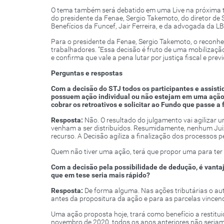
O tema também será debatido em uma Live na próxima te
do presidente da Fenae, Sergio Takemoto, do diretor de
Benefícios da Funcef, Jair Ferreira, e da advogada da 
Para o presidente da Fenae, Sergio Takemoto, o reconhe
trabalhadores. “Essa decisão é fruto de uma mobilizaçã
e confirma que vale a pena lutar por justiça fiscal e prev
Perguntas e respostas
Com a decisão do STJ todos os participantes e assist
possuem ação individual ou não estejam em uma ação 
cobrar os retroativos e solicitar ao Fundo que passe a
Resposta:
Não. O resultado do julgamento vai agilizar 
venham a ser distribuídos. Resumidamente, nenhum Juiz 
recurso. A Decisão agiliza a finalização dos processos p
Quem não tiver uma ação, terá que propor uma para ter 
Com a decisão pela possibilidade de dedução, é vantaj
que em tese seria mais rápido?
Resposta:
De forma alguma. Nas ações tributárias o auto
antes da propositura da ação e para as parcelas vincen
Uma ação proposta hoje, trará como benefício a restituiç
novembro de 2020, todos os anos anteriores não seriam 