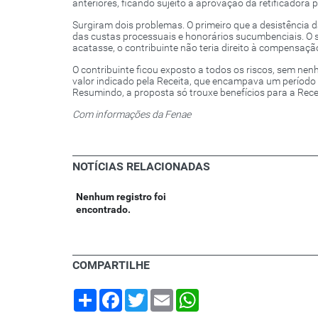
anteriores, ficando sujeito à aprovação da retificadora p
Surgiram dois problemas. O primeiro que a desistência
das custas processuais e honorários sucumbenciais. O se
acatasse, o contribuinte não teria direito à compensação
O contribuinte ficou exposto a todos os riscos, sem nen
valor indicado pela Receita, que encampava um período 
Resumindo, a proposta só trouxe benefícios para a Recei
Com informações da Fenae
NOTÍCIAS RELACIONADAS
Nenhum registro foi
encontrado.
COMPARTILHE
Share
Facebook
Twitter
Email
WhatsApp