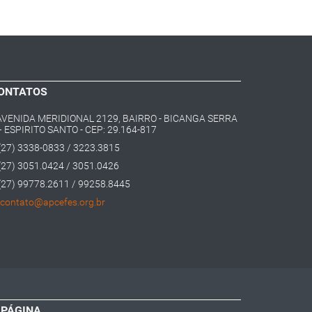
ONTATOS
AVENIDA MERIDIONAL 2129, BAIRRO - BICANGA SERRA
– ESPIRITO SANTO - CEP: 29.164-817
(27) 3338-0833 / 3223.3815
(27) 3051.0424 / 3051.0426
(27) 99778.2611 / 99258.8445
contato@apcefes.org.br
 PÁGINA