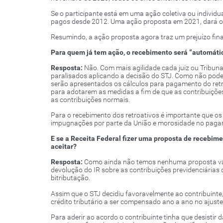
Se o participante está em uma ação coletiva ou individua
pagos desde 2012. Uma ação proposta em 2021, dará o d
Resumindo, a ação proposta agora traz um prejuízo fina
Para quem já tem ação, o recebimento será “automáti
Resposta:
Não. Com mais agilidade cada juiz ou Tribun
paralisados aplicando a decisão do STJ. Como não poder
serão apresentados os cálculos para pagamento do retro
para adotarem as medidas a fim de que as contribuiçõ
as contribuições normais.
Para o recebimento dos retroativos é importante que os 
impugnações por parte da União e morosidade no paga
E se a Receita Federal fizer uma proposta de recebime
aceitar?
Resposta:
Como ainda não temos nenhuma proposta vam
devolução do IR sobre as contribuições previdenciária
bitributação.
Assim que o STJ decidiu favoravelmente ao contribuinte
crédito tributário a ser compensado ano a ano no ajuste
Para aderir ao acordo o contribuinte tinha que desistir 