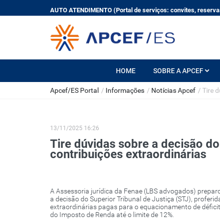
AUTO ATENDIMENTO (Portal de serviços: convites, reservas
HOME
SOBRE A APCEF
Apcef/ES Portal
/
Informações
/
Notícias Apcef
/
Tire 
13/11/2025 16:26
Tire dúvidas sobre a decisão do
contribuições extraordinárias
A Assessoria jurídica da Fenae (LBS advogados) preparo
a decisão do Superior Tribunal de Justiça (STJ), proferi
extraordinárias pagas para o equacionamento de défici
do Imposto de Renda até o limite de 12%.