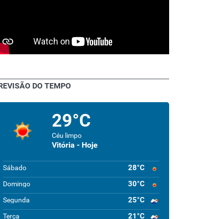
REVISÃO DO TEMPO
29°C
Céu limpo
Vitória - Hoje
28°C
Sábado
30°C
Domingo
25°C
Segunda
21°C
Terça