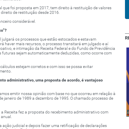
l que foi proposta em 2017, tem direito à restituição de valores
ireito de restituição desde 2016.
nceiro considerável.
co”?
R
al julgará os processos que estão estocados e estavam
á haver mais recursos, o processo transitará em julgado e aí
ativo, e intimação da Receita Federal e do Fundo de Previdência
es futuras sejam automaticamente deduzidas, como ocorre com
cálculos estejam corretos e com isso se possa evitar
mento.
nto administrativo, uma proposta de acordo, é vantajoso
Clube de
os emitir nossa opinião com base no que ocorreu em relação à
s de janeiro de 1989 a dezembro de 1995. O chamado processo de
Descontos:
Cachoeiro e
Expressão 2020
região sul
, a Receita fez a proposta do recebimento administrativo com
 anual.
da ação judicial e depois fazer uma retificação de declarações