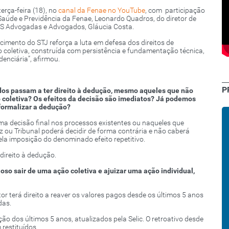
rça-feira (18), no
canal da Fenae no YouTube
, com participação
 Saúde e Previdência da Fenae, Leonardo Quadros, do diretor de
LBS Advogadas e Advogados, Gláucia Costa.
cimento do STJ reforça a luta em defesa dos direitos de
o coletiva, construída com persistência e fundamentação técnica,
idenciária”, afirmou.
P
idos passam a ter direito à dedução, mesmo aqueles que não
coletiva? Os efeitos da decisão são imediatos? Já podemos
 formalizar a dedução?
uma decisão final nos processos existentes ou naqueles que
ou Tribunal poderá decidir de forma contrária e não caberá
ela imposição do denominado efeito repetitivo.
direito à dedução.
oso sair de uma ação coletiva e ajuizar uma ação individual,
r terá direito a reaver os valores pagos desde os últimos 5 anos
das.
ão dos últimos 5 anos, atualizados pela Selic. O retroativo desde
restituídos.