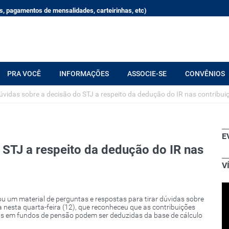
, pagamentos de mensalidades, carteirinhas, etc)
PRA VOCÊ
INFORMAÇÕES
ASSOCIE-SE
CONVÊNIOS
dúvidas sobre a decisão do STJ a respeito da dedução do IR nas contribui
E
 STJ a respeito da dedução do IR nas
V
u um material de perguntas e respostas para tirar dúvidas sobre
da nesta quarta-feira (12), que reconheceu que as contribuições
ts em fundos de pensão podem ser deduzidas da base de cálculo