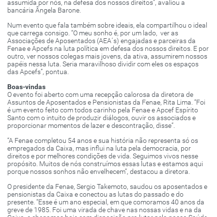
assumida por nós, na defesa dos nossos direitos”, avaliou a
bancária Ângela Barone.
Num evento que fala também sobre ideais, ela compartilhou o ideal
que carrega consigo. “O meu sonho é, por um lado, ver as
Associações de Aposentados (AEA´s) engajadas e parceiras da
Fenae e Apcefs na luta política em defesa dos nossos direitos. E por
outro, ver nossos colegas mais jovens, da ativa, assumirem nossos
papéis nessa luta. Seria maravilhoso dividir com eles os espaços
das Apcefs”, pontua.
Boas-vindas
O evento foi aberto com uma recepção calorosa da diretora de
Assuntos de Aposentados e Pensionistas da Fenae, Rita Lima. “Foi
é um evento feito com todos carinho pela Fenae e Apcef Espírito
Santo com o intuito de produzir diálogos, ouvir os associados e
proporcionar momentos de lazer e descontração, disse”.
“A Fenae completou 54 anos e sua história não representa só os
empregados da Caixa, mas influi na luta pela democracia, por
direitos e por melhores condições de vida. Seguimos vivos nesse
propósito. Muitos de nós construímos essas lutas e estamos aqui
porque nossos sonhos não envelhecem”, destacou a diretora.
O presidente da Fenae, Sergio Takemoto, saudou os aposentados e
pensionistas da Caixa e conectou as lutas do passado e do
presente. “Esse é um ano especial, em que comoramos 40 anos da
greve de 1985. Foi uma virada de chave nas nossas vidas e na da