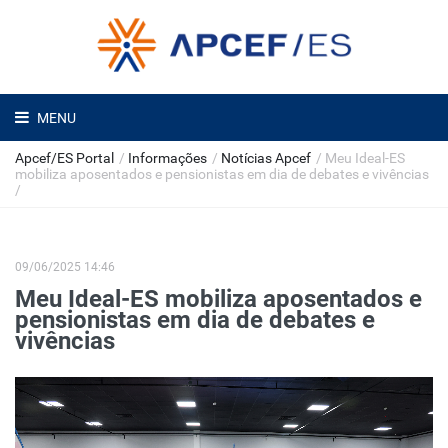
MENU
Apcef/ES Portal
/
Informações
/
Notícias Apcef
/
Meu Ideal-ES
mobiliza aposentados e pensionistas em dia de debates e vivências
/
09/06/2025 14:46
Meu Ideal-ES mobiliza aposentados e
pensionistas em dia de debates e
vivências