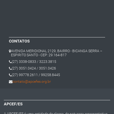
CONTATOS
AVENIDA MERIDIONAL 2129, BAIRRO - BICANGA SERRA –
ESPIRITO SANTO - CEP: 29.164-817
(27) 3338-0833 / 3223.3815
(27) 3051.0424 / 3051.0426
(27) 99778.2611 / 99258.8445
contato@apcefes.org.br
APCEF/ES
A APCEF/ES é uma entidade de classe, de natureza representativa