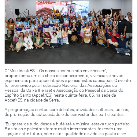
O “Meu Ideal/ES – Os nossos sonhos não envelhecem”,
proporcionou um dia cheio de conhecimento, vivências e novas
experiências para aposentados e pensionistas capixabas. O evento
foi promovido pela Federação Nacional das Associações do
Pessoal da Caixa (Fenae) e Associação do Pessoal da Caixa do
Espírito Santo (Apcef/ES) nesta quinta-feira, 05, na sede da
Apcef/ES, na cidade de Serra.
A programação contou com debates, atividades culturais, lúdicas,
de promoção do autocuidado e do bem-estar dos participantes.
“Eu gostei de tudo, desde a bufê até a música, estava tudo perfeito.
E as falas e palestras foram muito interessantes, fazendo uma
ligação entre futuro, bem-estar, qualidade de vida e a pauta a ser