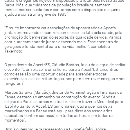
Caixa, e chegamos hoje com disposição pra lutar pelo nosso Saúde
Caixa. Nós, que cuidamos da população brasileira, também
merecemos ser cuidados e contamos com a disposição de quem
ajudou a construir a greve de 1985”.
“É muito importante ver associações de aposentados e Apcefs
juntas promovendo encontros como esse, na luta pela saúde, pela
promoção do bem-estar, do esporte, da qualidade de vida. Vamos
continuar caminhando juntos e fazendo mais. Esse encontro de
gerações é fundamental para uma vida melhor”, completou
Takemoto.
O presidente da Apcef/ES, Cláudio Bastos, falou da alegria de sediar
o evento. “É um prazer e uma honra para a Apcef/ES. Encontros
como esse são uma oportunidade para aprender e trocar
experiências; eles estreitam laços, nos permitem rever colegas e nos
revigoram”.
Marcos Saraiva (Marcão), diretor de Administração e Finanças da
Fenae, destacou o empenho na construção do evento. “Após a
edição do Piauí, estamos muitos felizes em trazer o Meu Ideal para
Espírito Santo. A Apcef/ES tem uma estrutura que nos deixa
maravilhados e a Fenae está aqui para dizer aos associados
capixabas ‘contem conosco’, em todas as horas, em todos os
momentos”.
Dionísio Reis Siqueira representou a Funcef e falou sobre