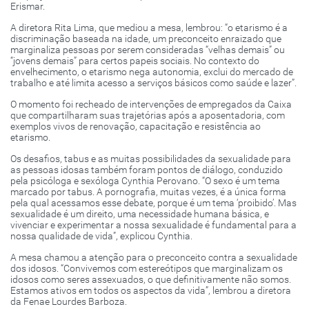
Erismar.
A diretora Rita Lima, que mediou a mesa, lembrou: “o etarismo é a
discriminação baseada na idade, um preconceito enraizado que
marginaliza pessoas por serem consideradas “velhas demais” ou
“jovens demais” para certos papeis sociais. No contexto do
envelhecimento, o etarismo nega autonomia, exclui do mercado de
trabalho e até limita acesso a serviços básicos como saúde e lazer”.
O momento foi recheado de intervenções de empregados da Caixa
que compartilharam suas trajetórias após a aposentadoria, com
exemplos vivos de renovação, capacitação e resistência ao
etarismo.
Os desafios, tabus e as muitas possibilidades da sexualidade para
as pessoas idosas também foram pontos de diálogo, conduzido
pela psicóloga e sexóloga Cynthia Perovano. “O sexo é um tema
marcado por tabus. A pornografia, muitas vezes, é a única forma
pela qual acessamos esse debate, porque é um tema ‘proibido’. Mas
sexualidade é um direito, uma necessidade humana básica, e
vivenciar e experimentar a nossa sexualidade é fundamental para a
nossa qualidade de vida”, explicou Cynthia.
A mesa chamou a atenção para o preconceito contra a sexualidade
dos idosos. “Convivemos com estereótipos que marginalizam os
idosos como seres assexuados, o que definitivamente não somos.
Estamos ativos em todos os aspectos da vida”, lembrou a diretora
da Fenae Lourdes Barboza.