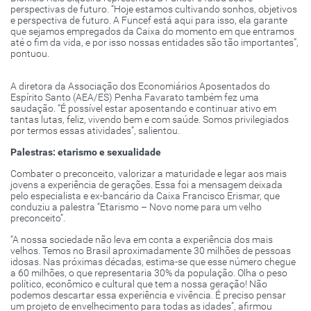
perspectivas de futuro. “Hoje estamos cultivando sonhos, objetivos
e perspectiva de futuro. A Funcef está aqui para isso, ela garante
que sejamos empregados da Caixa do momento em que entramos
até o fim da vida, e por isso nossas entidades são tão importantes”,
pontuou.
A diretora da Associação dos Economiários Aposentados do
Espírito Santo (AEA/ES) Penha Favarato também fez uma
saudação. “É possível estar aposentando e continuar ativo em
tantas lutas, feliz, vivendo bem e com saúde. Somos privilegiados
por termos essas atividades”, salientou.
Palestras: etarismo e sexualidade
Combater o preconceito, valorizar a maturidade e legar aos mais
jovens a experiência de gerações. Essa foi a mensagem deixada
pelo especialista e ex-bancário da Caixa Francisco Erismar, que
conduziu a palestra “Etarismo – Novo nome para um velho
preconceito”.
“A nossa sociedade não leva em conta a experiência dos mais
velhos. Temos no Brasil aproximadamente 30 milhões de pessoas
idosas. Nas próximas décadas, estima-se que esse número chegue
a 60 milhões, o que representaria 30% da população. Olha o peso
político, econômico e cultural que tem a nossa geração! Não
podemos descartar essa experiência e vivência. É preciso pensar
um projeto de envelhecimento para todas as idades”, afirmou