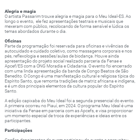
Alegria e magia
O artista Passarim trouxe alegria e magia para o Meu Ideal-ES. Ao
longo o evento, ele fez apresentações teatrais e musicais que
mexeram com público, recolocando de forma sensível e lúdica os
temas abordados durante o dia.
Oficinas
Parte da programação foi reservada para oficinas e vivências de
autocuidado e cuidado coletivo, como massagens corporais e nos
pés, reflexologia e sessões/aulas de biodança. Houve ainda
apresentação do projeto social realizado parceria da Fenae e
Apcef/ES com a ONG Moradia e Cidadania. O evento foi encerrado
com uma linda apresentação da banda de Congo Beatos de São
Benedito. O Congo é uma manifestação cultural e religiosa típica do
Espírito Santo, que remonta tradições de matriz africana e indígena,
e é um dos principais elementos da cultura popular do Espírito
Santo.
A edição capixaba do Meu Ideal foi a segunda presencial do evento.
A primeira ocorreu no Piauí, em 2024. O programa Meu Ideal é uma
iniciativa da Fenae em parceria com as Apcefs, e visa proporcionar
um momento especial de troca de experiências e ideias entre os
participantes.
Participações
Confira depoimentos de quem participou do evento e aproveitou