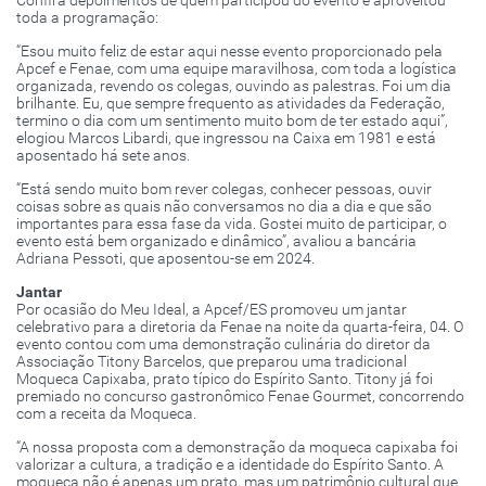
toda a programação:
“Esou muito feliz de estar aqui nesse evento proporcionado pela
Apcef e Fenae, com uma equipe maravilhosa, com toda a logística
organizada, revendo os colegas, ouvindo as palestras. Foi um dia
brilhante. Eu, que sempre frequento as atividades da Federação,
termino o dia com um sentimento muito bom de ter estado aqui”,
elogiou Marcos Libardi, que ingressou na Caixa em 1981 e está
aposentado há sete anos.
“Está sendo muito bom rever colegas, conhecer pessoas, ouvir
coisas sobre as quais não conversamos no dia a dia e que são
importantes para essa fase da vida. Gostei muito de participar, o
evento está bem organizado e dinâmico”, avaliou a bancária
Adriana Pessoti, que aposentou-se em 2024.
Jantar
Por ocasião do Meu Ideal, a Apcef/ES promoveu um jantar
celebrativo para a diretoria da Fenae na noite da quarta-feira, 04. O
evento contou com uma demonstração culinária do diretor da
Associação Titony Barcelos, que preparou uma tradicional
Moqueca Capixaba, prato típico do Espírito Santo. Titony já foi
premiado no concurso gastronômico Fenae Gourmet, concorrendo
com a receita da Moqueca.
“A nossa proposta com a demonstração da moqueca capixaba foi
valorizar a cultura, a tradição e a identidade do Espírito Santo. A
moqueca não é apenas um prato, mas um patrimônio cultural que