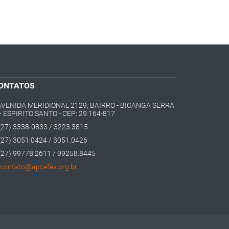
ONTATOS
AVENIDA MERIDIONAL 2129, BAIRRO - BICANGA SERRA
– ESPIRITO SANTO - CEP: 29.164-817
(27) 3338-0833 / 3223.3815
(27) 3051.0424 / 3051.0426
(27) 99778.2611 / 99258.8445
contato@apcefes.org.br