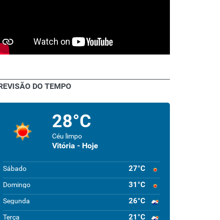
REVISÃO DO TEMPO
28°C
Céu limpo
Vitória - Hoje
27°C
Sábado
31°C
Domingo
26°C
Segunda
21°C
Terça