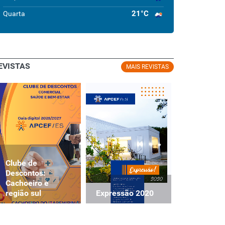
21°C
Quarta
EVISTAS
MAIS REVISTAS
Clube de
Clube de
Descontos:
Descontos
Cachoeiro e
Cachoeiro
Expressão 2020
região sul
região sul