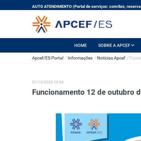
AUTO ATENDIMENTO (Portal de serviços: convites, reservas
HOME
SOBRE A APCEF
Apcef/ES Portal
/
Informações
/
Notícias Apcef
/
Funci
07/10/2020 19:34
Funcionamento 12 de outubro 