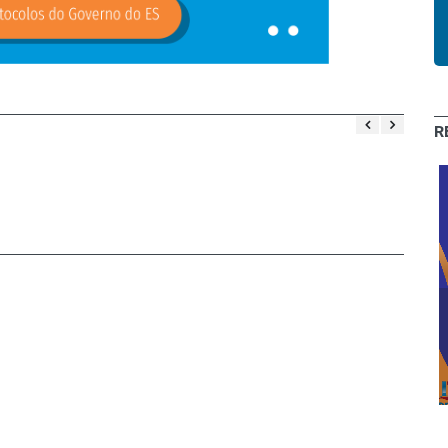
R
Clube de
Descontos:
Cachoeiro e
Expressão 2020
região sul