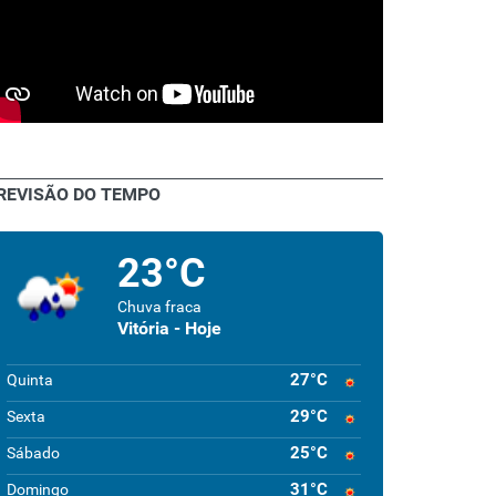
REVISÃO DO TEMPO
23°C
Chuva fraca
Vitória - Hoje
27°C
Quinta
29°C
Sexta
25°C
Sábado
31°C
Domingo