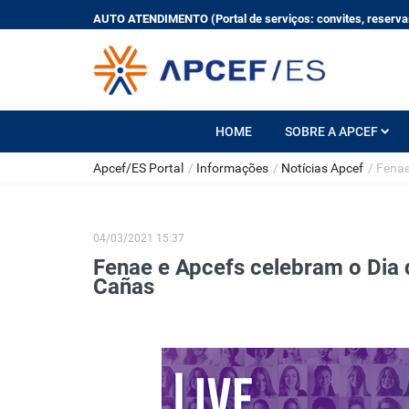
AUTO ATENDIMENTO (Portal de serviços: convites, reservas
HOME
SOBRE A APCEF
Apcef/ES Portal
/
Informações
/
Notícias Apcef
/
Fenae
04/03/2021 15:37
Fenae e Apcefs celebram o Dia 
Cañas