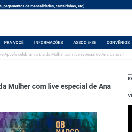
, pagamentos de mensalidades, carteirinhas, etc)
PRA VOCÊ
INFORMAÇÕES
ASSOCIE-SE
CONVÊNIOS
 e Apcefs celebram o Dia da Mulher com live especial de Ana Cañas
/
E
da Mulher com live especial de Ana
V