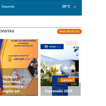
28°C
Segunda
EVISTAS
MAIS REVISTAS
Clube de
Clube de
Descontos:
Descontos
Cachoeiro e
Cachoeiro
Expressão 2020
região sul
região sul