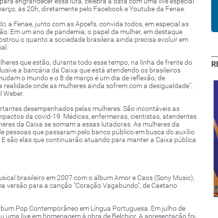
para engrandecer essa luta, celebra a data com uma live especial
arço, às 20h, diretamente pelo Facebook e Youtube da Fenae.
do
, a Fenae, junto com as Apcefs, convida todos, em especial as
ção. Em um ano de pandemia, o papel da mulher, em destaque
ostrou o quanto a sociedade brasileira ainda precisa evoluir em
al.
eres que estão, durante todo esse tempo, na linha de frente do
R
ive a bancária da Caixa que está atendendo os brasileiros
mudam o mundo e o 8 de março é um dia de reflexão, de
 realidade onde as mulheres ainda sofrem com a desigualdade",
el Weber.
rtantes desempenhados pelas mulheres. São incontáveis as
impactos da covid-19. Médicas, enfermeiras, cientistas, atendentes
heres da Caixa se somam a essas lutadoras. As mulheres da
de pessoas que passaram pelo banco público em busca do auxílio
 E são elas que continuarão atuando para manter a Caixa pública
Clube de
Descontos:
Cachoeiro e
usical brasileiro em 2007 com o álbum Amor e Caos (Sony Music),
uma versão para a canção "Coração Vagabundo", de Caetano
Expressão 2020
região sul
Álbum Pop Contemporâneo em Língua Portuguesa. Em julho de
zou uma live em homenagem à obra de Belchior. A apresentação foi