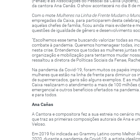
(Fenae) e as Associações do Pessoal da Caixa (Apcefs), 
da cantora Ana Canãs. O show acontecerá no dia 8 de m
Com o mote
Mulheres na Linha de Frente Mudam o Mun
empregadas da Caixa, para participarem desta celebra
aquelas chefes de família, ficou ainda mais evidente e m
questões de igualdade de gênero e desenvolvimento soci
"Escolhemos esse tema buscando valorizar todas as mulh
combate à pandemia. Queremos homenagear todas, inclus
nesta crise. Entendemos que todas as mulheres juntas 
organização e mobilização para tentarmos mudar nossa
ressaltou a diretora de Políticas Sociais da Fenae, Rach
Na pandemia da Covid-19, foram muitos os papéis impo
mulheres que estão na linha de frente para diminuir os 
de supermercados, garis são alguns exemplos. E as mul
Caixa realizaram o atendimento a mais de 100 milhões 
emergencial e outros benefícios ofertados na pandemia.
e para todos.
Ana Cañas
A Cantora e compositora fez a sua estreia no cenário m
que traz as primeiras composições autorais de Ana e 
Veloso.
Em 2019 foi indicada ao Grammy Latino como Melhor 
2020, durante a pandemia de Covid-19, a artista ideali