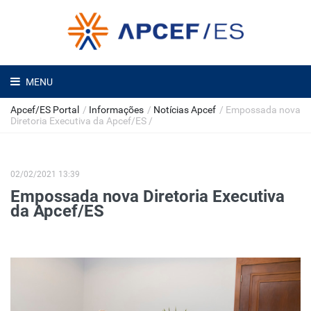
MENU
Apcef/ES Portal
/
Informações
/
Notícias Apcef
/
Empossada nova
Diretoria Executiva da Apcef/ES
/
02/02/2021 13:39
Empossada nova Diretoria Executiva
da Apcef/ES