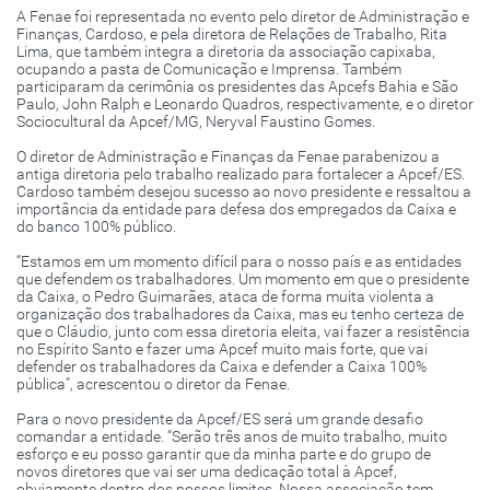
A Fenae foi representada no evento pelo diretor de Administração e
Finanças, Cardoso, e pela diretora de Relações de Trabalho, Rita
Lima, que também integra a diretoria da associação capixaba,
ocupando a pasta de Comunicação e Imprensa. Também
participaram da cerimônia os presidentes das Apcefs Bahia e São
Paulo, John Ralph e Leonardo Quadros, respectivamente, e o diretor
Sociocultural da Apcef/MG, Neryval Faustino Gomes.
O diretor de Administração e Finanças da Fenae parabenizou a
antiga diretoria pelo trabalho realizado para fortalecer a Apcef/ES.
Cardoso também desejou sucesso ao novo presidente e ressaltou a
importância da entidade para defesa dos empregados da Caixa e
do banco 100% público.
“Estamos em um momento difícil para o nosso país e as entidades
que defendem os trabalhadores. Um momento em que o presidente
da Caixa, o Pedro Guimarães, ataca de forma muita violenta a
organização dos trabalhadores da Caixa, mas eu tenho certeza de
que o Cláudio, junto com essa diretoria eleita, vai fazer a resistência
no Espírito Santo e fazer uma Apcef muito mais forte, que vai
defender os trabalhadores da Caixa e defender a Caixa 100%
pública”, acrescentou o diretor da Fenae.
Para o novo presidente da Apcef/ES será um grande desafio
comandar a entidade. “Serão três anos de muito trabalho, muito
esforço e eu posso garantir que da minha parte e do grupo de
novos diretores que vai ser uma dedicação total à Apcef,
obviamente dentro dos nossos limites. Nossa associação tem