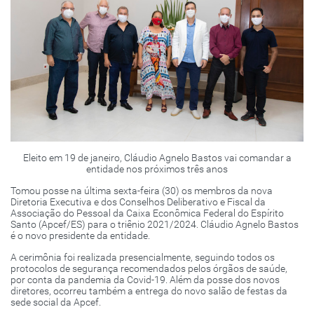
Eleito em 19 de janeiro, Cláudio Agnelo Bastos vai comandar a
entidade nos próximos três anos
Tomou posse na última sexta-feira (30) os membros da nova
Diretoria Executiva e dos Conselhos Deliberativo e Fiscal da
Associação do Pessoal da Caixa Econômica Federal do Espírito
Santo (Apcef/ES) para o triênio 2021/2024. Cláudio Agnelo Bastos
é o novo presidente da entidade.
A cerimônia foi realizada presencialmente, seguindo todos os
protocolos de segurança recomendados pelos órgãos de saúde,
por conta da pandemia da Covid-19. Além da posse dos novos
diretores, ocorreu também a entrega do novo salão de festas da
sede social da Apcef.