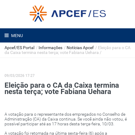
MENU
Apcef/ES Portal
/
Informações
/
Notícias Apcef
/
Eleição para o CA
da Caixa termina nesta terça; vote Fabiana Uehara
/
09/03/2026 17:27
Eleição para o CA da Caixa termina
nesta terça; vote Fabiana Uehara
A votação para o representante dos empregados no Conselho de
Administração (CA) da Caixa continua. Se você ainda não votou, é
possível participar até as 17 horas desta terça-feira, 10/03.
A votação foi retomada na última sexta-feira (6) após a