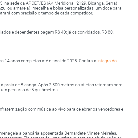
05, na sede da APCEF/ES (Av. Meridional, 2129, Bicanga, Serra).
azul ou amarela), medalha e bolsa personalizadas, um doce para
strará com precisão o tempo de cada competidor.
sociados e dependentes pagam R$ 40; já os convidados, R$ 80.
imo 14 anos completos até o final de 2025. Confira a
íntegra do
à praia de Bicanga. Após 2.500 metros os atletas retornam para
 um percurso de 5 quilômetros.
fraternização com música ao vivo para celebrar os vencedores e
omenageia a bancária aposentada Bernardete Minete Meireles.
começaram. Ela sempre foi uma atleta exemplar e ajudou a levar