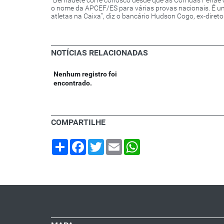
o nome da APCEF/ES para várias provas nacionais. É u
atletas na Caixa”, diz o bancário Hudson Cogo, ex-diret
NOTÍCIAS RELACIONADAS
Nenhum registro foi
encontrado.
COMPARTILHE
Share
Facebook
Twitter
Email
WhatsApp