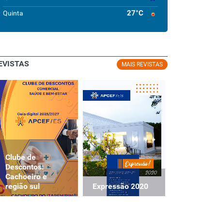
27°C
Quinta
EVISTAS
MAIS REVISTAS
Clube de
Clube de
Descontos:
Descontos
Cachoeiro e
Cachoeiro
Expressão 2020
região sul
região sul