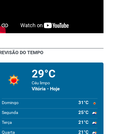
REVISÃO DO TEMPO
29°C
Céu limpo
Vitória - Hoje
31°C
Domingo
25°C
Segunda
21°C
Terça
21°C
Quarta