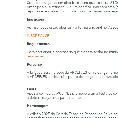
Os kits começam a ser distribuídos na quarta-feira, 21/
Antecipe a sua retirada! Os kits contêm uma camiseta (
repor as energias e um chip de cronometragem que regi
Inscrições
As inscrições estão abertas via formulário on-line. As
INSCREVA-SE
Regulamento
Para participar, é necessário que o atleta tenha no mín
regulamento
.
Percurso
A largada será na sede da APCEF/ES, em Bicanga, rumo 
a APCEF/ES, onde será o ponto de chegada, perfazendo
Festa
Após a corrida a APCEF/ES promoverá uma festa de con
a determinação dos participantes.
Homenagem
A edição 2025 da Corrida Fenae do Pessoal da Caixa h
“Bernadete corre conosco desde que as Corridas Fenae 