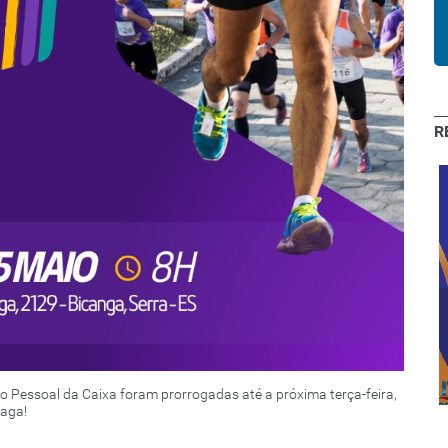
R
Clube de
Descontos:
Cachoeiro e
Expressão 2020
região sul
e do Pessoal da Caixa foram prorrogadas até a próxima terça-feira,
vaga!