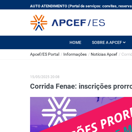
AUTO ATENDIMENTO (Portal de serviços: convites, reservas
HOME
SOBRE A APCEF
Apcef/ES Portal
/
Informações
/
Notícias Apcef
/
Corri
15/05/2025 20:08
Corrida Fenae: inscrições pror