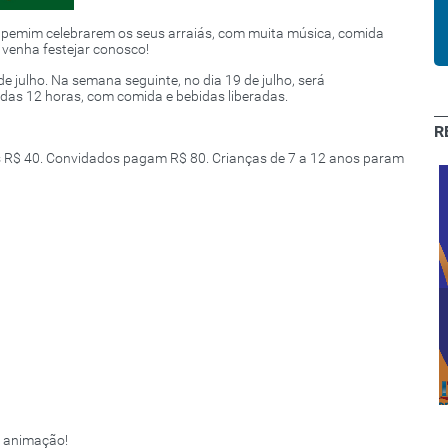
tapemim celebrarem os seus arraiás, com muita música, comida
e venha festejar conosco!
e julho. Na semana seguinte, no dia 19 de julho, será
 das 12 horas, com comida e bebidas liberadas.
R
 R$ 40. Convidados pagam R$ 80. Crianças de 7 a 12 anos param
Clube de
Descontos:
Cachoeiro e
Expressão 2020
região sul
e animação!