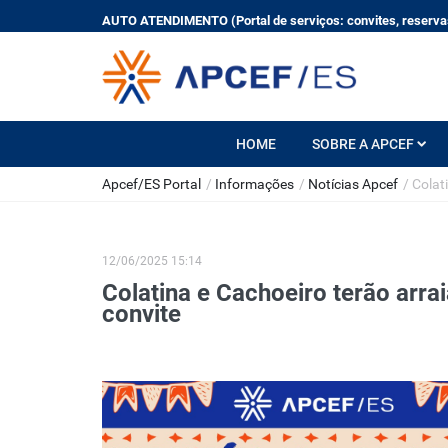
AUTO ATENDIMENTO (Portal de serviços: convites, reservas
HOME
SOBRE A APCEF
Apcef/ES Portal
/
Informações
/
Notícias Apcef
/
Colat
12/06/2025 15:14
Colatina e Cachoeiro terão arrai
convite