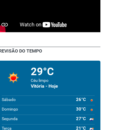
REVISÃO DO TEMPO
29°C
Céu limpo
Vitória - Hoje
26°C
Sábado
30°C
Domingo
27°C
Segunda
21°C
Terça