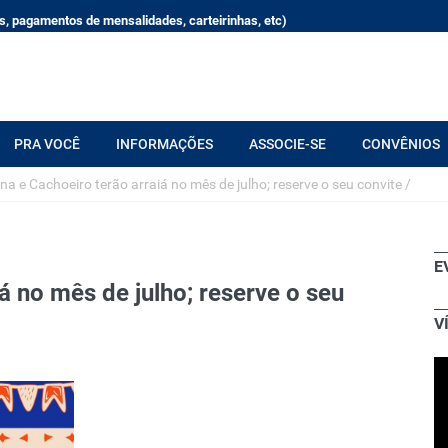
, pagamentos de mensalidades, carteirinhas, etc)
PRA VOCÊ
INFORMAÇÕES
ASSOCIE-SE
CONVÊNIOS
ina e Cachoeiro terão arraiá no mês de julho; reserve o seu convite
/
E
á no mês de julho; reserve o seu
V