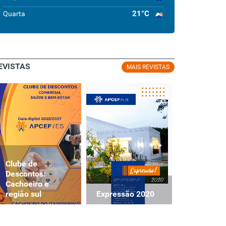
21°C
Quarta
EVISTAS
MAIS REVISTAS
Clube de
Clube de
Descontos:
Descontos
Cachoeiro e
Cachoeiro
Expressão 2020
região sul
região sul