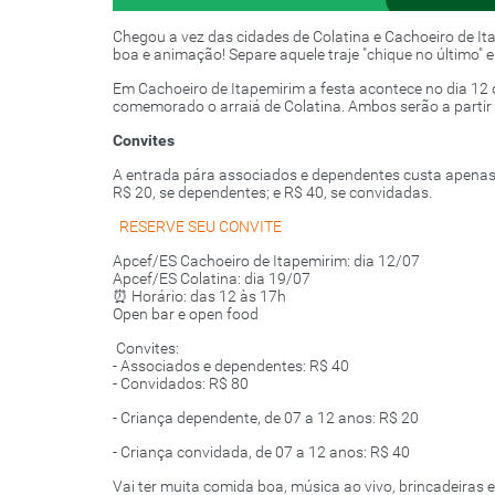
Chegou a vez das cidades de Colatina e Cachoeiro de I
boa e animação! Separe aquele traje "chique no último" 
Em Cachoeiro de Itapemirim a festa acontece no dia 12 d
comemorado o arraiá de Colatina. Ambos serão a partir
Convites
A entrada pára associados e dependentes custa apenas
R$ 20, se dependentes; e R$ 40, se convidadas.
RESERVE SEU CONVITE
Apcef/ES Cachoeiro de Itapemirim: dia 12/07
Apcef/ES Colatina: dia 19/07
⏰ Horário: das 12 às 17h
Open bar e open food
️ Convites:
- Associados e dependentes: R$ 40
- Convidados: R$ 80
- Criança dependente, de 07 a 12 anos: R$ 20
- Criança convidada, de 07 a 12 anos: R$ 40
Vai ter muita comida boa, música ao vivo, brincadeiras 