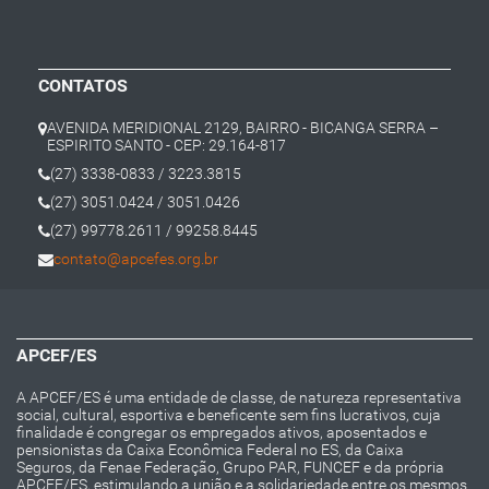
CONTATOS
AVENIDA MERIDIONAL 2129, BAIRRO - BICANGA SERRA –
ESPIRITO SANTO - CEP: 29.164-817
(27) 3338-0833 / 3223.3815
(27) 3051.0424 / 3051.0426
(27) 99778.2611 / 99258.8445
contato@apcefes.org.br
APCEF/ES
A APCEF/ES é uma entidade de classe, de natureza representativa
social, cultural, esportiva e beneficente sem fins lucrativos, cuja
finalidade é congregar os empregados ativos, aposentados e
pensionistas da Caixa Econômica Federal no ES, da Caixa
Seguros, da Fenae Federação, Grupo PAR, FUNCEF e da própria
APCEF/ES, estimulando a união e a solidariedade entre os mesmos