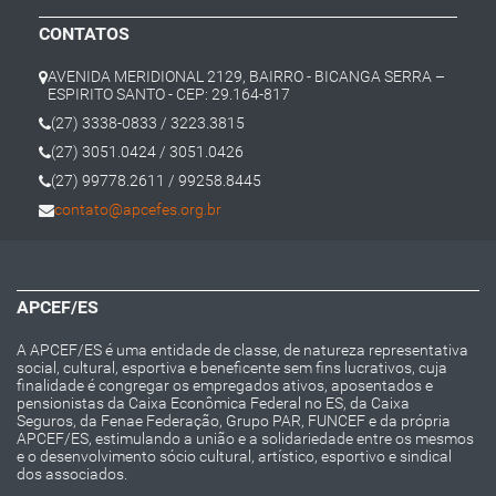
CONTATOS
AVENIDA MERIDIONAL 2129, BAIRRO - BICANGA SERRA –
ESPIRITO SANTO - CEP: 29.164-817
(27) 3338-0833 / 3223.3815
(27) 3051.0424 / 3051.0426
(27) 99778.2611 / 99258.8445
contato@apcefes.org.br
APCEF/ES
A APCEF/ES é uma entidade de classe, de natureza representativa
social, cultural, esportiva e beneficente sem fins lucrativos, cuja
finalidade é congregar os empregados ativos, aposentados e
pensionistas da Caixa Econômica Federal no ES, da Caixa
Seguros, da Fenae Federação, Grupo PAR, FUNCEF e da própria
APCEF/ES, estimulando a união e a solidariedade entre os mesmos
e o desenvolvimento sócio cultural, artístico, esportivo e sindical
dos associados.