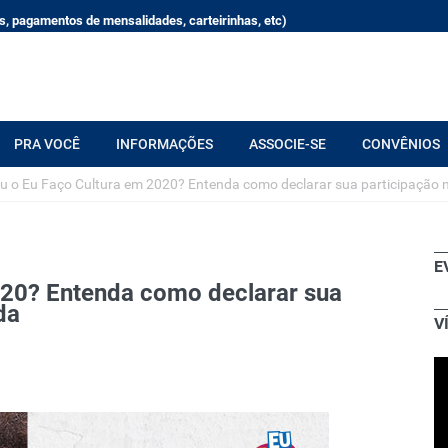
, pagamentos de mensalidades, carteirinhas, etc)
PRA VOCÊ
INFORMAÇÕES
ASSOCIE-SE
CONVÊNIOS
u o Eu Faço Cultura em 2020? Entenda como declarar sua participação 
E
020? Entenda como declarar sua
da
V