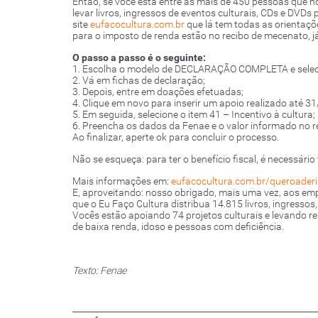
Então, se você está entre as mais de 450 pessoas que 
levar livros, ingressos de eventos culturais, CDs e DVD
site
eufacocultura.com.br
que lá tem todas as orientaçõ
para o imposto de renda estão no recibo de mecenato, já
O passo a passo é o seguinte:
1. Escolha o modelo de DECLARAÇÃO COMPLETA e seleci
2. Vá em fichas de declaração;
3. Depois, entre em doações efetuadas;
4. Clique em novo para inserir um apoio realizado até 3
5. Em seguida, selecione o item 41 – Incentivo à cultura;
6. Preencha os dados da Fenae e o valor informado no r
Ao finalizar, aperte ok para concluir o processo.
Não se esqueça: para ter o benefício fiscal, é necessári
Mais informações em:
eufacocultura.com.br/queroaderi
E, aproveitando: nosso obrigado, mais uma vez, aos em
que o Eu Faço Cultura distribua 14.815 livros, ingresso
Vocês estão apoiando 74 projetos culturais e levando r
de baixa renda, idoso e pessoas com deficiência.
Texto: Fenae