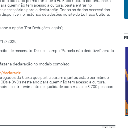
no ano passado permitiram que o Eu Faço Cultura continuasse a
s para quem não tem acesso à cultura, basta entrar no
es necessárias para a declaração. Todos os dados necessários
 disponível no histórico de adesões no site do Eu Faço Cultura.
one a opção "Por Deduções legais";
R
1/12/2020;
ecibo de mecenato. Deixe o campo "Parcela não dedutível" zerado.
o fazer a declaração no modelo completo.
r/declaraoir
pregados da Caixa que participaram e juntos estão permitindo
s, CDs e DVDs neste ano para quem não tem acesso à cultura.
espiro e entretenimento de qualidade para mais de 3.700 pessoas
Clube de
Descontos:
Cachoeiro e
Expressão 2020
região sul