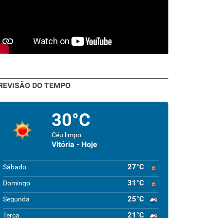
REVISÃO DO TEMPO
30°C
Céu limpo
Vitória - Hoje
27°C
Sábado
31°C
Domingo
25°C
Segunda
21°C
Terça