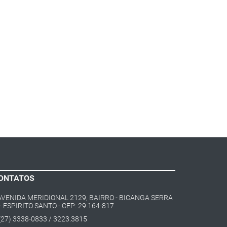
ONTATOS
AVENIDA MERIDIONAL 2129, BAIRRO - BICANGA SERRA
– ESPIRITO SANTO - CEP: 29.164-817
(27) 3338-0833 / 3223.3815