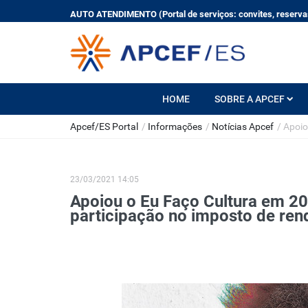
AUTO ATENDIMENTO (Portal de serviços: convites, reservas
HOME
SOBRE A APCEF
Apcef/ES Portal
/
Informações
/
Notícias Apcef
/
Apoio
23/03/2021 14:05
Apoiou o Eu Faço Cultura em 2
participação no imposto de ren