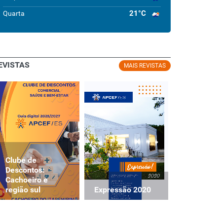
21°C
Quarta
EVISTAS
MAIS REVISTAS
Clube de
Clube de
Descontos:
Descontos
Cachoeiro e
Cachoeiro
Expressão 2020
região sul
região sul