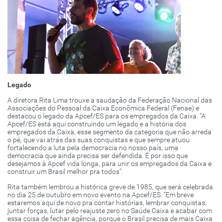
Legado
A diretora Rita Lima trouxe a saudação da Federação Nacional das
Associações do Pessoal da Caixa Econômica Federal (Fenae) e
destacou o legado da Apcef/ES para os empregados da Caixa. “A
Apcef/ES está aqui construindo um legado e a história dos
empregados da Caixa, esse segmento da categoria que não arreda
o pé, que vai atrás das suas conquistas e que sempre atuou
fortalecendo a luta pela democracia no nosso país, uma
democracia que ainda precisa ser defendida. É por isso que
desejamos à Apcef vida longa, para unir os empregados da Caixa e
construir um Brasil melhor pra todos”.
Rita também lembrou a histórica greve de 1985, que será celebrada
no dia 25 de outubro em novo evento na Apcef/ES. “Em breve
estaremos aqui de novo pra contar histórias, lembrar conquistas,
juntar forças, lutar pelo reajuste zero no Saúde Caixa e acabar com
essa coisa de fechar agência, porque o Brasil precisa de mais Caixa