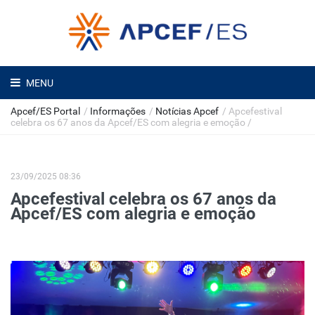
MENU
Apcef/ES Portal
/
Informações
/
Notícias Apcef
/
Apcefestival
celebra os 67 anos da Apcef/ES com alegria e emoção
/
23/09/2025 08:36
Apcefestival celebra os 67 anos da
Apcef/ES com alegria e emoção