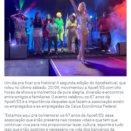
Um dia pra ficar pra história! A segunda edição do Apcefestival, que
rolou no último sábado, 20/09, movimentou a Apcef/ES com oito
horas de shows e momentos de pura alegria, diversão e encontros
entre amigos e familiares. O evento celebrou os 67 anos da
Apcef/ES e a importância daqueles que fazem a associação existir:
os empregados e as empregadas da Caixa Econômica Federal.
“Estamos aqui pra comemorar os 67 anos da Apcef/ES, essa
associação que é tão presente nas nossas vidas e que tem que
continuar viva para nos proporcionar lazer, cultura, esporte e tudo
isso que é tão gostoso e necessário na vida dos bancários da