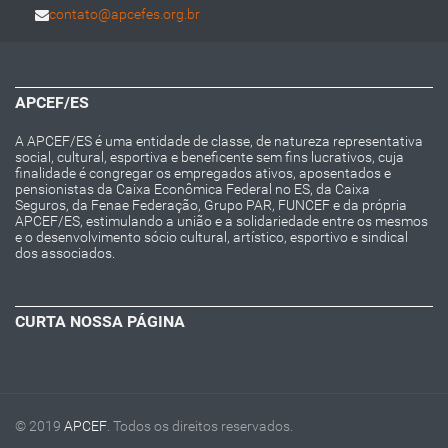
contato@apcefes.org.br
APCEF/ES
A APCEF/ES é uma entidade de classe, de natureza representativa
social, cultural, esportiva e beneficente sem fins lucrativos, cuja
finalidade é congregar os empregados ativos, aposentados e
pensionistas da Caixa Econômica Federal no ES, da Caixa
Seguros, da Fenae Federação, Grupo PAR, FUNCEF e da própria
APCEF/ES, estimulando a união e a solidariedade entre os mesmos
e o desenvolvimento sócio cultural, artístico, esportivo e sindical
dos associados.
CURTA NOSSA PÁGINA
© 2019
APCEF
. Todos os direitos reservados.