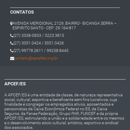
CONTATOS
AVENIDA MERIDIONAL 2129, BAIRRO - BICANGA SERRA –
ESPIRITO SANTO - CEP: 29.164-817
(27) 3338-0833 / 3223.3815
(27) 3051.0424 / 3051.0426
(27) 99778.2611 / 99258.8445
contato@apcefes.org.br
APCEF/ES
A APCEF/ES é uma entidade de classe, de natureza representativa
social, cultural, esportiva e beneficente sem fins lucrativos, cuja
finalidade é congregar os empregados ativos, aposentados e
pensionistas da Caixa Econômica Federal no ES, da Caixa
Seguros, da Fenae Federação, Grupo PAR, FUNCEF e da própria
APCEF/ES, estimulando a união e a solidariedade entre os mesmos
e o desenvolvimento sócio cultural, artístico, esportivo e sindical
dos associados.