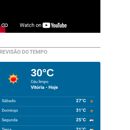
REVISÃO DO TEMPO
30°C
Céu limpo
Vitória - Hoje
27°C
Sábado
31°C
Domingo
25°C
Segunda
21°C
Terça