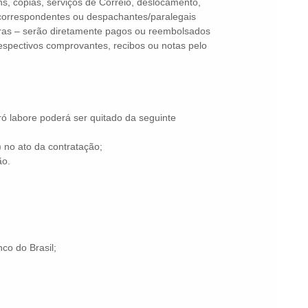
ens, cópias, serviços de Correio, deslocamento,
 correspondentes ou despachantes/paralegais
utras – serão diretamente pagos ou reembolsados
espectivos comprovantes, recibos ou notas pelo
pró labore poderá ser quitado da seguinte
 no ato da contratação;
ão.
co do Brasil;