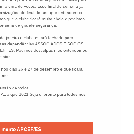
mos obrigados a tomar algumas atitudes para
m e uma de vocês. Esse final de semana já
ernizações de final de ano que entendemos
mos que o clube ficará muito cheio e pedimos
ube seria de grande segurança.
e janeiro o clube estará fechado para
nossas dependências ASSOCIADOS E SÓCIOS
TES. Pedimos desculpas mas entendemos
maior.
nos dias 26 e 27 de dezembro e que ficará
eiro.
ensão de todos.
 e que 2021 Seja diferente para todos nós.
dimento APCEF/ES