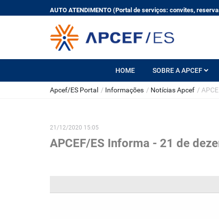
AUTO ATENDIMENTO (Portal de serviços: convites, reservas
HOME
SOBRE A APCEF
Apcef/ES Portal
/
Informações
/
Notícias Apcef
/
APCEF
21/12/2020 15:05
APCEF/ES Informa - 21 de dez