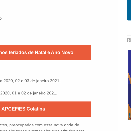
e
o
R
os feriados de Natal e Ano Novo
 2020, 02 e 03 de janeiro 2021;
020, 01 e 02 de janeiro 2021.
Clube de
Descontos:
Expressão
Cachoeiro e
 APCEF/ES Colatina
2020
região sul
intes, preocupados com essa nova onda de