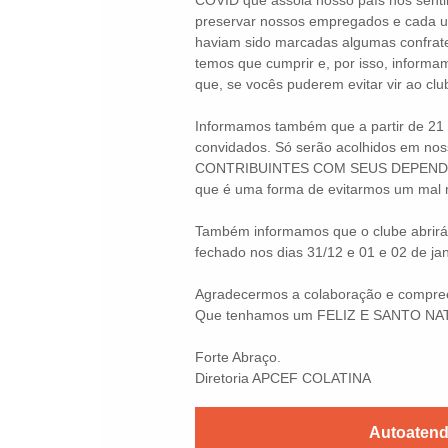
COVID que assola nosso país nos senti
preservar nossos empregados e cada u
haviam sido marcadas algumas confrat
temos que cumprir e, por isso, informa
que, se vocês puderem evitar vir ao cl
Informamos também que a partir de 21 d
convidados. Só serão acolhidos em 
CONTRIBUINTES COM SEUS DEPENDEN
que é uma forma de evitarmos um mal 
Também informamos que o clube abrirá 
fechado nos dias 31/12 e 01 e 02 de jan
Agradecermos a colaboração e compre
Que tenhamos um FELIZ E SANTO NATAL
Forte Abraço.
Diretoria APCEF COLATINA
Autoaten