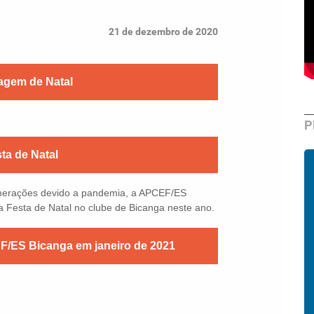
21 de dezembro de 2020
gem de Natal
P
ta de Natal
lomerações devido a pandemia, a APCEF/ES
a Festa de Natal no clube de Bicanga neste ano.
/ES Bicanga em janeiro de 2021
,