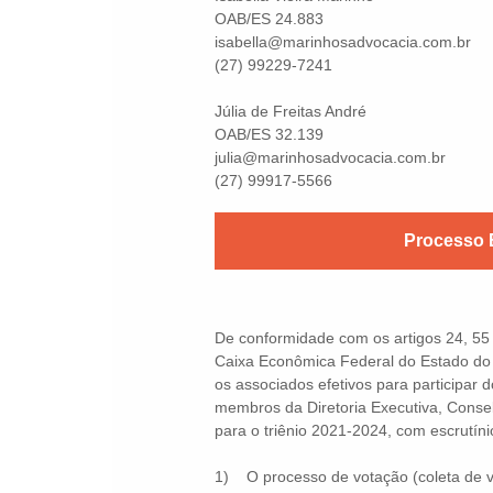
OAB/ES 24.883
isabella@marinhosadvocacia.com.br
(27) 99229-7241
Júlia de Freitas André
OAB/ES 32.139
julia@marinhosadvocacia.com.br
(27) 99917-5566
Processo E
De conformidade com os artigos 24, 55
Caixa Econômica Federal do Estado do
os associados efetivos para participar 
membros da Diretoria Executiva, Consel
para o triênio 2021-2024, com escrutíni
1) O processo de votação (coleta de 