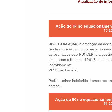
Atualização de inf
Ação do IR no equacionament
15.2
OBJETO DA AÇÃO:
a obtenção da decla
renda sobre as contribuições adicionai
apresentados pela FUNCEF) e a possibi
anual, sem o limite de 12%. Bem como a
indevidamente.
RÉ:
União Federal
Pedido liminar indeferido, iremos recor
defesa.
Ação do IR no equacionament
51.2