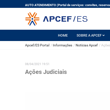
AUTO ATENDIMENTO (Portal de serviços: convites, reservas
HOME
SOBRE A APCEF
Apcef/ES Portal
/
Informações
/
Notícias Apcef
/
Ações
08/04/2021 19:51
Ações Judiciais