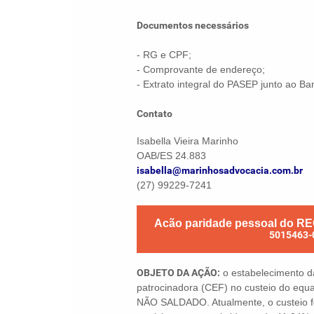
Documentos necessários
- RG e CPF;
- Comprovante de endereço;
- Extrato integral do PASEP junto ao Ban
Contato
Isabella Vieira Marinho
OAB/ES 24.883
isabella@marinhosadvocacia.com.br
(27) 99229-7241
Acão paridade pessoal do RE
5015463-
OBJETO DA AÇÃO:
o estabelecimento da
patrocinadora (CEF) no custeio do e
NÃO SALDADO. Atualmente, o custeio fo