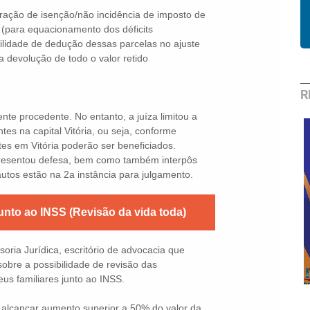
ração de isenção/não incidência de imposto de
s (para equacionamento dos déficits
lidade de dedução dessas parcelas no ajuste
 devolução de todo o valor retido
R
nte procedente. No entanto, a juíza limitou a
tes na capital Vitória, ou seja, conforme
es em Vitória poderão ser beneficiados.
presentou defesa, bem como também interpôs
utos estão na 2a instância para julgamento.
unto ao INSS (Revisão da vida toda)
Clube de
Descontos:
ria Jurídica, escritório de advocacia que
Expressão
Cachoeiro e
obre a possibilidade de revisão das
2020
região sul
us familiares junto ao INSS.
alcançar aumento superior a 50% do valor da