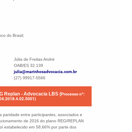
co do Brasil;
Júlia de Freitas André
OAB/ES 32.139
julia@marinhosadvocacia.com.br
(27) 99917-5566
G Replan - Advocacia LBS (
Processo nº:
04.2018.4.02.5001)
 paridade entre participantes, associados e
quacionamento de 2016 do plano REG/REPLAN
i estabelecido em 58,66% por parte dos