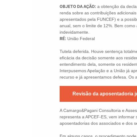
OBJETO DA AÇÃO:
a obtenção da decla
renda sobre as contribuições adicionai
apresentados pela FUNCEF) e a possibi
anual, sem o limite de 12%. Bem como a
indevidamente.
RÉ:
União Federal
Tutela deferida. Houve sentença totalme
eficácia da decisão somente aos residen
entendimento dela, somente os resident
Interpusemos Apelação e a União já a
recurso e já apresentamos defesa. Os a
Revisão da aposentadoria j
A Camargo&Pagani Consultoria e Assesso
representa a APCEF-ES, vem informar s
aposentadorias dos associados e dos se
Em alguns casos, o procedimento pode 