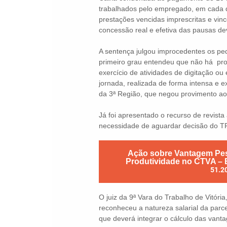
trabalhados pelo empregado, em cada di
prestações vencidas imprescritas e vi
concessão real e efetiva das pausas de
A sentença julgou improcedentes os ped
primeiro grau entendeu que não há prov
exercício de atividades de digitação ou
jornada, realizada de forma intensa e e
da 3ª Região, que negou provimento ao
Já foi apresentado o recurso de revis
necessidade de aguardar decisão do TRT
Ação sobre Vantagem Pess
Produtividade no CTVA – E
51.2
O juiz da 9ª Vara do Trabalho de Vitóri
reconheceu a natureza salarial da parc
que deverá integrar o cálculo das vant