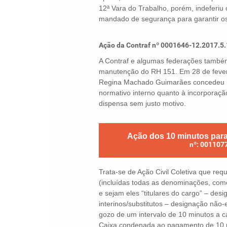
12ª Vara do Trabalho, porém, indeferiu 
mandado de segurança para garantir os
Ação da Contraf nº 0001646-12.2017.5
A Contraf e algumas federações també
manutenção do RH 151. Em 28 de fever
Regina Machado Guimarães concedeu li
normativo interno quanto à incorporação
dispensa sem justo motivo.
Ação dos 10 minutos para c
nº: 001107
Trata-se de Ação Civil Coletiva que re
(incluídas todas as denominações, como
e sejam eles “titulares do cargo” – des
interinos/substitutos – designação não-e
gozo de um intervalo de 10 minutos a 
Caixa condenada ao pagamento de 10 m