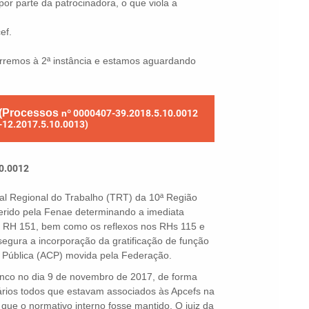
por parte da patrocinadora, o que viola a
ef.
rremos à 2ª instância e estamos aguardando
 (Processos
nº 0000407-39.2018.5.10.0012
-12.2017.5.10.0013)
0.0012
al Regional do Trabalho (TRT) da 10ª Região
ido pela Fenae determinando a imediata
o RH 151, bem como os reflexos nos RHs 115 e
segura a incorporação da gratificação de função
l Pública (ACP) movida pela Federação.
anco no dia 9 de novembro de 2017, de forma
iários todos que estavam associados às Apcefs na
 que o normativo interno fosse mantido. O juiz da