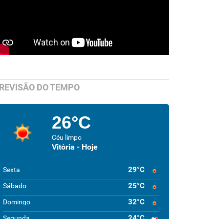
REVISÃO DO TEMPO
26°C
Céu limpo
Vitória - Hoje
29°C
Sexta
25°C
Sábado
32°C
Domingo
24°C
Segunda