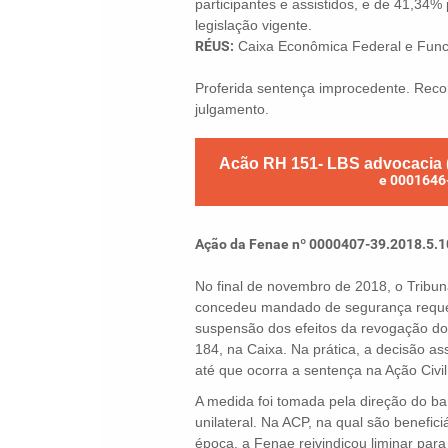
participantes e assistidos, e de 41,34% 
legislação vigente.
RÉUS:
Caixa Econômica Federal e Func
Proferida sentença improcedente. Reco
julgamento.
Acão RH 151- LBS advocacia
e 0001646
Ação da Fenae nº 0000407-39.2018.5.1
No final de novembro de 2018, o Tribun
concedeu mandado de segurança requer
suspensão dos efeitos da revogação d
184, na Caixa. Na prática, a decisão as
até que ocorra a sentença na Ação Civi
A medida foi tomada pela direção do b
unilateral. Na ACP, na qual são benefic
época, a Fenae reivindicou liminar para