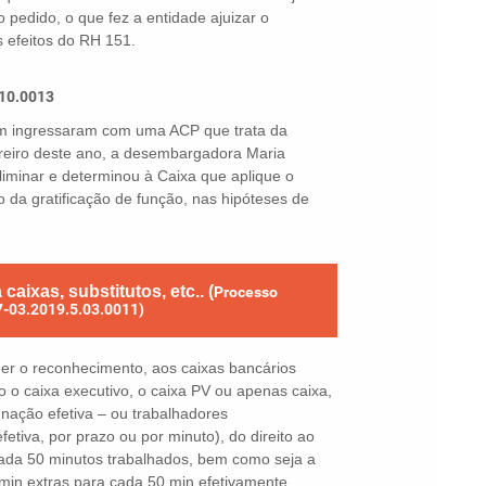
o pedido, o que fez a entidade ajuizar o
 efeitos do RH 151.
.10.0013
m ingressaram com uma ACP que trata da
eiro deste ano, a desembargadora Maria
minar e determinou à Caixa que aplique o
 da gratificação de função, nas hipóteses de
aixas, substitutos, etc.. (
Processo
7-03.2019.5.03.0011)
quer o reconhecimento, aos caixas bancários
 o caixa executivo, o caixa PV ou apenas caixa,
ignação efetiva – ou trabalhadores
fetiva, por prazo ou por minuto), do direito ao
cada 50 minutos trabalhados, bem como seja a
in extras para cada 50 min efetivamente