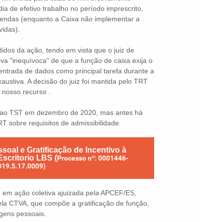
a de efetivo trabalho no período imprescrito,
ncendas (enquanto a Caixa não implementar a
vidas).
idos da ação, tendo em vista que o juiz de
a "inequívoca" de que a função de caixa exija o
 entrada de dados como principal tarefa durante a
xaustiva. A decisão do juiz foi mantida pelo TRT
 nosso recurso .
ta ao TST em dezembro de 2020, mas antes há
 sobre requisitos de admissibilidade.
oal e Gratificação de Incentivo à
scritorio LBS (
Processo nº: 0001446-
019.5.17.0009)
a, em ação coletiva ajuizada pela APCEF/ES,
ela CTVA, que compõe a gratificação de função,
agens pessoais.