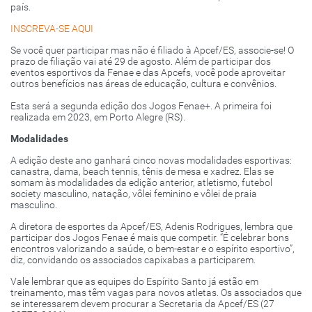
país.
INSCREVA-SE AQUI
Se você quer participar mas não é filiado à Apcef/ES, associe-se! O
prazo de filiação vai até 29 de agosto. Além de participar dos
eventos esportivos da Fenae e das Apcefs, você pode aproveitar
outros benefícios nas áreas de educação, cultura e convênios.
Esta será a segunda edição dos Jogos Fenae+. A primeira foi
realizada em 2023, em Porto Alegre (RS).
Modalidades
A edição deste ano ganhará cinco novas modalidades esportivas:
canastra, dama, beach tennis, tênis de mesa e xadrez. Elas se
somam às modalidades da edição anterior, atletismo, futebol
society masculino, natação, vôlei feminino e vôlei de praia
masculino.
A diretora de esportes da Apcef/ES, Adenis Rodrigues, lembra que
participar dos Jogos Fenae é mais que competir. “É celebrar bons
encontros valorizando a saúde, o bem-estar e o espírito esportivo”,
diz, convidando os associados capixabas a participarem.
Vale lembrar que as equipes do Espírito Santo já estão em
treinamento, mas têm vagas para novos atletas. Os associados que
se interessarem devem procurar a Secretaria da Apcef/ES (27