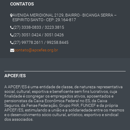
CONTATOS
AVENIDA MERIDIONAL 2129, BAIRRO - BICANGA SERRA –
ESPIRITO SANTO - CEP: 29.164-817
(27) 3338-0833 / 3223.3815
(27) 3051.0424 / 3051.0426
(27) 99778.2611 / 99258.8445
contato@apcefes.org.br
APCEF/ES
A APCEF/ES é uma entidade de classe, de natureza representativa
social, cultural, esportiva e beneficente sem fins lucrativos, cuja
finalidade é congregar os empregados ativos, aposentados e
pensionistas da Caixa Econômica Federal no ES, da Caixa
Seguros, da Fenae Federação, Grupo PAR, FUNCEF e da própria
APCEF/ES, estimulando a união e a solidariedade entre os mesmos
e o desenvolvimento sócio cultural, artístico, esportivo e sindical
dos associados.