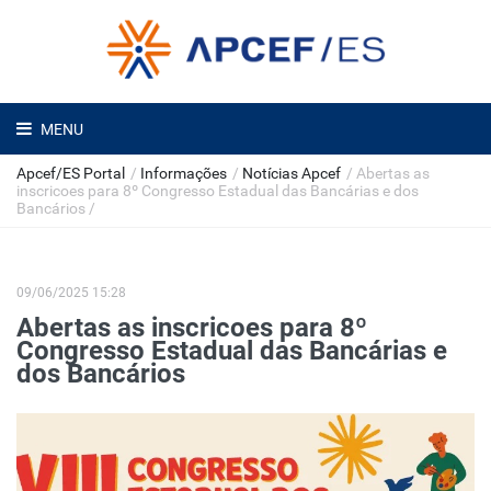
MENU
Apcef/ES Portal
/
Informações
/
Notícias Apcef
/
Abertas as
inscricoes para 8º Congresso Estadual das Bancárias e dos
Bancários
/
09/06/2025 15:28
Abertas as inscricoes para 8º
Congresso Estadual das Bancárias e
dos Bancários