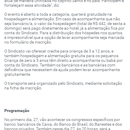
atua de maneira unificada no Espírito Santo e no país. Participem e
fortaleçam essa atividade”, diz.
O evento é aberto a toda a categoria, que terá gratuidade na
hospedagem e alimentação. Em caso de acompanhante que não
seja bancário/a, o valor da hospedagem (total de R$ 442, de sexta a
domingo) será pago diretamente ao hotel; já a alimentação fica por
conta do Sindicato. Para a distribuição dos hóspedes nos quartos,
é imprescindível que a opção de levar acompanhante seja marcada
no formulário de inscrição.
O Sindicato vai oferecer creche para criança de 3 a 12 anos, e
também hospedagem e alimentação gratuita para os pequenos.
Criança de zero a 3 anos têm direito a acompanhante ou babá por
conta do Sindicato. Também os bancários e as bancárias com
deficiência que necessitem de ajuda podem levar acompanhante
gratuitamente.
O transporte será organizado pelo Sindicato, mediante solicitação
na ficha de inscrição.
Programação
No primeiro dia, 27, vão acontecer os congressos específicos por
banco: bancários da Caixa, do Banco do Brasil, do Banestes e dos
bancos privados. Também nesse dia 27, às 20 horas, será a