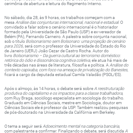
cerimônia de abertura e leitura do Regimento Interno.
No sábado, dia 28, às 9 horas, os trabalhos começam com a
mesa
Análise das conjunturas internacional, nacional e estadual
. O
convidado a falar sobre o cenário internacional é o historiador
formado pela Universidade de São Paulo (USP) e ex-vereador de
Belém (PA), Fernando Carneiro. A palestra sobre conjunta nacional,
sob o título
Bolsonarismo sem Bolsonaro: uma projeção de cenário
para 2026
, será com o professor da Universidade do Estado do Rio
de Janeiro (UERJ) João Cezar de Castro Rocha. Autor do
livro
Bolsonarismo – Da guerra cultural ao terrorismo doméstico:
retórica do ódio e dissonância cognitiva coletiva
, ele atua há mais de
três décadas nas áreas de literatura, filosofia e política. A
Análise do
contexto capixaba, com foco na ameaça de privatização do Banestes
,
ficará a cargo da deputada estadual Camila Valadão (PSOL/ES).
Após o almoço, às 14 horas, o debate será sobre
A reestruturação
produtiva do capitalismo e os impactos para a classe trabalhadora
,
com Ruy Braga, sociólogo especialista em sociologia do trabalho.
Graduado em Ciências Sociais, mestre em Sociologia, doutor em
Ciências Sociais ele é professor da USP. Também realizou pesquisas
de pós-doutorado na Universidade da Califórnia em Berkeley.
O tema a seguir será
Adoecimento mental na categoria bancária
,
com palestrante a confirmar. Finalizando o debate, será discutida
A