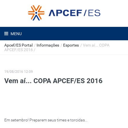
MENU
Apcef/ES Portal
/
Informações
/
Esportes
/
Vem aí... COPA
APCEF/ES 2016
/
19/08/2016 12:09
Vem aí... COPA APCEF/ES 2016
Em setembro! Preparem seus times e torcidas...